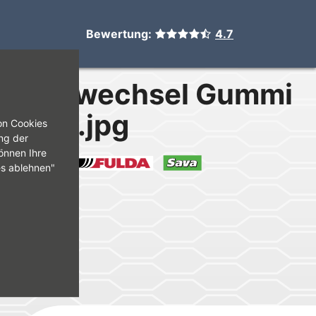
Bewertung:
4.7
Reifenwechsel Gummi
Hohler.jpg
on Cookies
ng der
önnen Ihre
odyear
Fulda
Sava
es ablehnen"