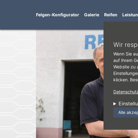
Felgen-Konfigurator
Galerie
Reifen
Leistu
Direkt zum Inhalt
Wir resp
Wenn Sie au
auf Ihrem G
Website zu 
Einstellunge
klicken. Bes
Datenschutzr
Einstell
Alle akze