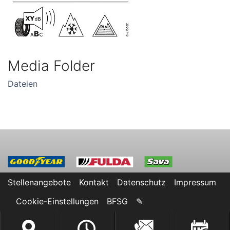
Media Folder
Dateien
M
Goodyear
Fulda
Sava
Stellenangebote
Kontakt
Datenschutz
Impressum
Cookie-Einstellungen
BFSG
✎